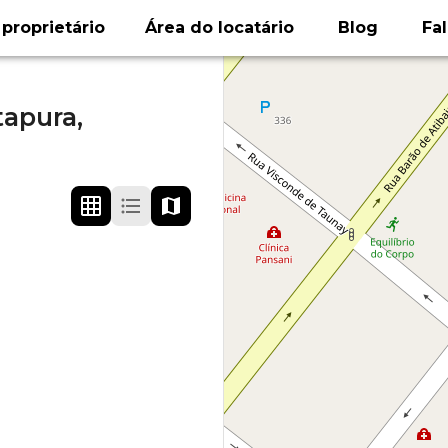
proprietário
Área do locatário
Blog
Fa
itapura,