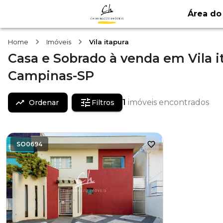
Área do 
Home
Imóveis
Vila itapura
Casa e Sobrado
à venda
em
Vila 
Campinas-SP
1
imóveis encontrados
Ordenar
Filtros
SO0694