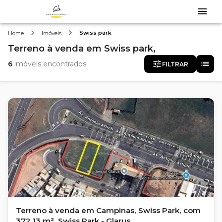
Swiss park
Home
Imóveis
Terreno
à venda
em
Swiss park,
6
imóveis encontrados
FILTRAR
Terreno à venda em Campinas, Swiss Park, com
372.13 m², Swiss Park - Glarus