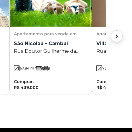
Apartamento
para venda em
Apartamento
pa
São Nicolau - Cambuí
Villa Marbella
Rua Doutor Guilherme da
Rua Votorantim 
a
Silva 38 - Cambuí - Campinas -
Campinas - SP
SP
67.84
m²
1
1
72
m²
3
1
Comprar:
Comprar:
R$ 439.000
R$ 460.000