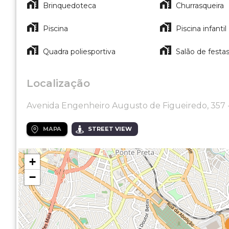
Brinquedoteca
Churrasqueira
Piscina
Piscina infantil
Quadra poliesportiva
Salão de festa
Localização
Avenida Engenheiro Augusto de Figueiredo, 357 -
MAPA
STREET VIEW
+
−