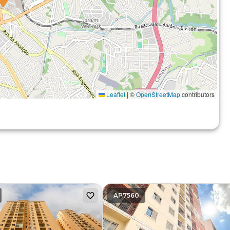
Leaflet
|
©
OpenStreetMap
contributors
AP7560