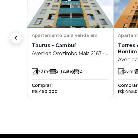
Apartamento
para venda em
Apartam
Taurus - Cambuí
Torres 
Bonfim
Avenida Orozimbo Maia 2167 -
Avenida
Cambuí - Campinas - SP
Toledo 
70
m²
2
(1 suíte)
2
56
m²
Campina
Comprar:
Comprar
R$ 450.000
R$ 445.