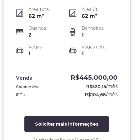
Área total
Área útil
62
m²
62
m²
Quartos
Banheiros
2
1
Vagas
Vagas cob.
1
1
R$445.000,00
Venda
/
mês
R$520,15
Condomínio
/
mês
R$104,68
IPTU
Solicitar mais informações
Atualizado há
5 dias e 14 horas e 13