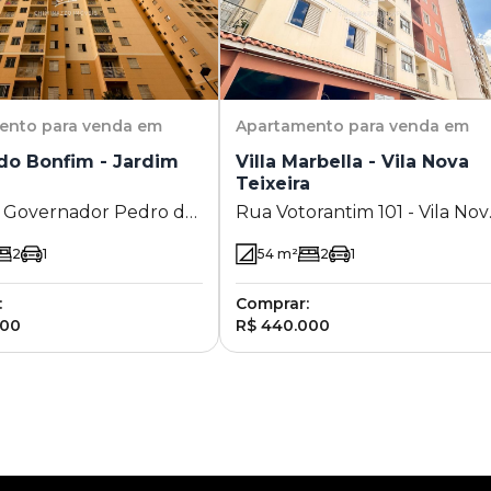
ento
para venda em
Apartamento
para venda em
do Bonfim - Jardim
Villa Marbella - Vila Nova
Teixeira
 Governador Pedro de
Rua Votorantim 101 - Vila Nov
596 - Jardim Bonfim -
Teixeira - Campinas - SP
2
1
54
m²
2
1
s - SP
:
Comprar:
000
R$ 440.000