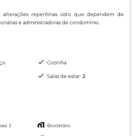
r alterações repentinas visto que dependem de
ionárias e administradoras de condomínio.
iço
Cozinha
Salas de estar
:
2
ais: 2
Bicicletário