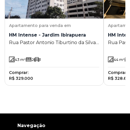
Apartamento
para venda em
Apartame
HM Intense - Jardim Ibirapuera
HM Inten
Rua Pastor Antonio Tiburtino da Silva
Rua Pasto
490 - Jardim Ibirapuera - Campinas -
490 - Jar
SP
SP
43
m²
2
1
44
m²
Comprar:
Comprar:
R$ 329.000
R$ 328.60
Navegação