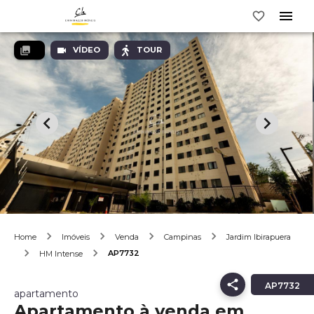
VÍDEO
TOUR
Home
Imóveis
Venda
Campinas
Jardim Ibirapuera
AP7732
HM Intense
AP7732
apartamento
Apartamento à venda em