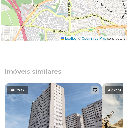
Leaflet
|
©
OpenStreetMap
contributors
Imóveis similares
AP7577
AP7561