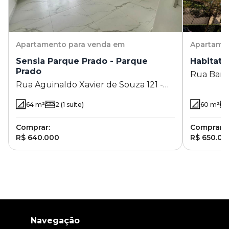
Apartamento
para venda em
Apartame
Sensia Parque Prado - Parque
Habitat 
Prado
Rua Barr
Rua Aguinaldo Xavier de Souza 121 -
Campinas
Parque Prado - Campinas - SP
64
m²
2
(1 suíte)
60
m²
Comprar:
Comprar:
R$ 640.000
R$ 650.00
Navegação