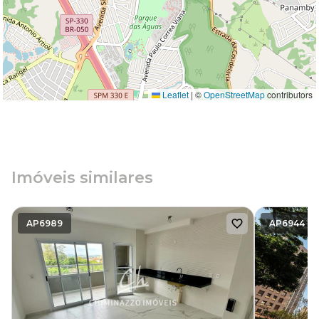
Leaflet
|
©
OpenStreetMap
contributors
Imóveis similares
AP6989
AP6944