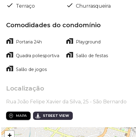
Terraço
Churrasqueira
Comodidades do condomínio
Portaria 24h
Playground
Quadra poliesportiva
Salão de festas
Salão de jogos
Localização
Rua João Felipe Xavier da Silva, 25 - São Bernardo
MAPA
STREET VIEW
+