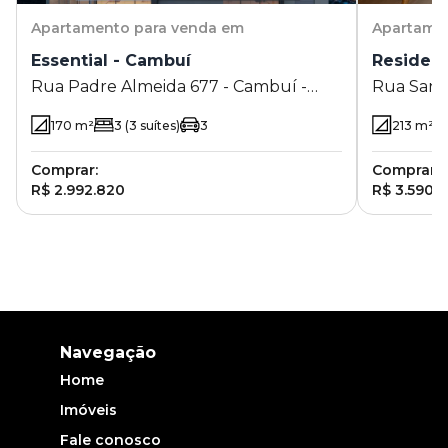
Apartamento
para venda em
Apartame
Essential - Cambuí
Residenc
Rua Padre Almeida 677 - Cambuí -
Rua Sant
Campinas - SP
Campinas
170
m²
3
(3 suítes)
3
213
m²
Comprar:
Comprar:
R$ 2.992.820
R$ 3.590.
Navegação
Home
Imóveis
Fale conosco