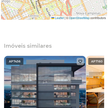
Leaflet
|
©
OpenStreetMap
contributors
Imóveis similares
AP7456
AP7160