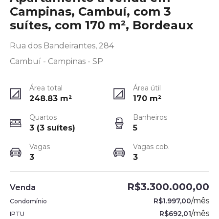
Campinas, Cambuí, com 3
suítes, com 170 m², Bordeaux
Rua dos Bandeirantes, 284
Cambuí - Campinas - SP
Área total
Área útil
248.83
m²
170
m²
Quartos
Banheiros
3 (3 suítes)
5
Vagas
Vagas cob.
3
3
R$3.300.000,00
Venda
/
mês
R$1.997,00
Condomínio
/
mês
R$692,01
IPTU