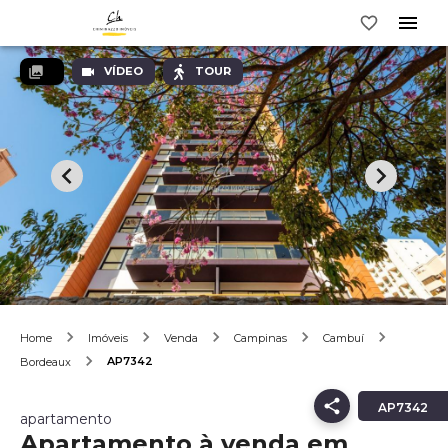
VÍDEO
TOUR
Home
Imóveis
Venda
Campinas
Cambuí
AP7342
Bordeaux
AP7342
apartamento
Apartamento à venda em