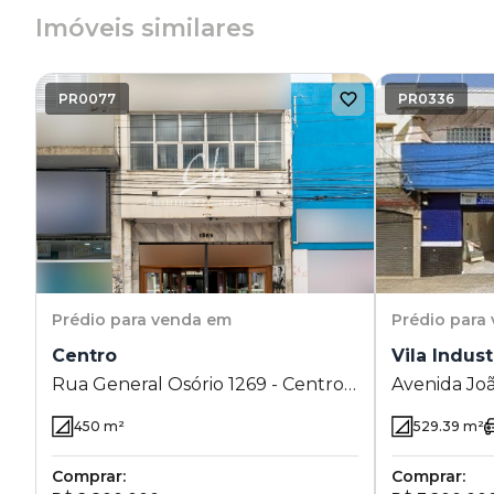
Imóveis similares
PR0077
PR0336
Prédio
para venda em
Prédio
para
Centro
Vila Indust
Rua General Osório 1269 - Centro -
Avenida Joã
Campinas - SP
Industrial 
450
m²
529.39
m²
Comprar:
Comprar: