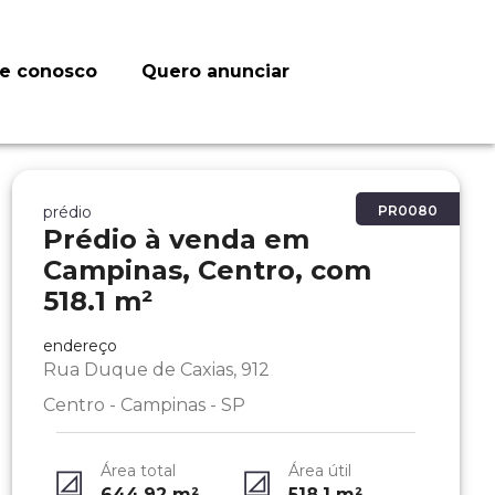
le conosco
Quero anunciar
prédio
PR0080
Prédio à venda em
Campinas, Centro, com
518.1 m²
endereço
Rua Duque de Caxias, 912
Centro - Campinas - SP
Área total
Área útil
644.92
m²
518.1
m²