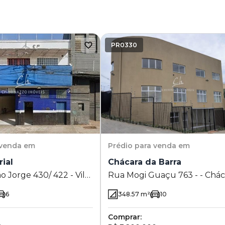
PR0330
 venda em
Prédio
para venda em
rial
Chácara da Barra
o Jorge 430/ 422 - Vila
Rua Mogi Guaçu 763 - - Chácara
- Campinas - SP
da Barra - Campinas - SP
6
348.57
m²
10
Comprar: