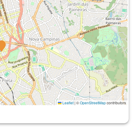
Leaflet
|
©
OpenStreetMap
contributors