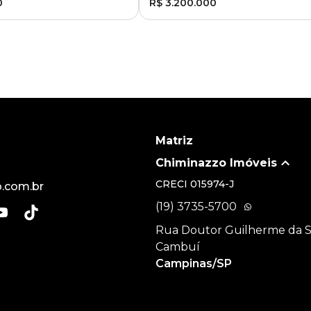
0
R$ 3.200.000
Matriz
Chiminazzo Imóveis
CRECI
015974-J
.com.br
(19) 3735-5700
Rua Doutor Guilherme da Sil
Cambuí
Campinas/SP