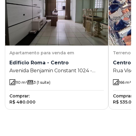
Apartamento
para venda em
Terreno
p
Edifício Roma - Centro
Centro
Avenida Benjamin Constant 1024 -
Rua Visco
Centro - Campinas - SP
Centro - 
110
m²
3
(1 suíte)
166
m²
Comprar:
Comprar:
R$ 480.000
R$ 535.00