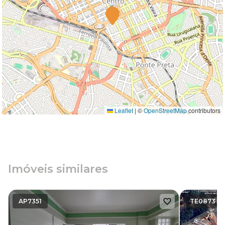
Leaflet
|
©
OpenStreetMap
contributors
Imóveis similares
AP7351
TE0873