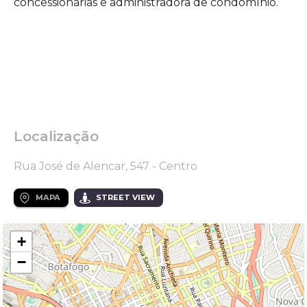
concessionárias e administradora de condomínio.
Localização
Rua José de Alencar, 547 - Centro
MAPA
STREET VIEW
+
−