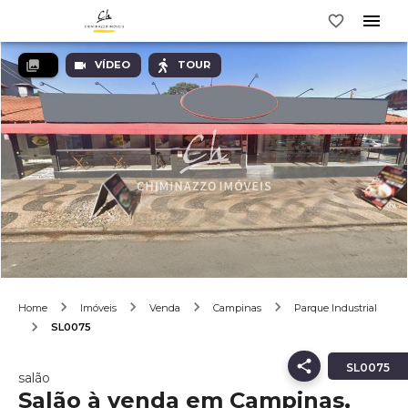
VÍDEO
TOUR
Home
Imóveis
Venda
Campinas
Parque Industrial
SL0075
SL0075
salão
Salão à venda em Campinas,