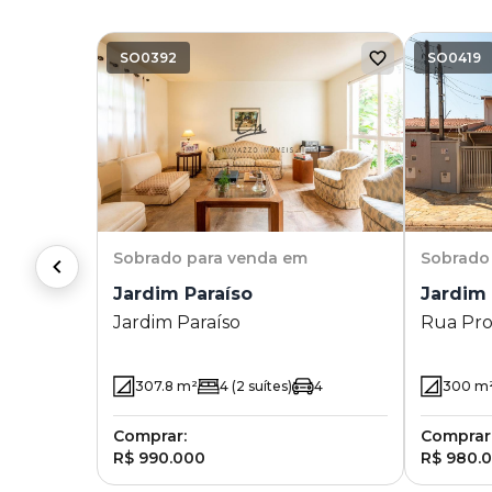
SO0392
SO0419
Sobrado
para venda em
Sobrado
Jardim Paraíso
Jardim 
Jardim Paraíso
Rua Prof
555.. - 
Universi
307.8
m²
4
(2 suítes)
4
300
m
Comprar:
Comprar
R$ 990.000
R$ 980.