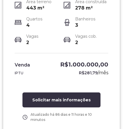
Área terreno
Área construída
443
m²
278
m²
Quartos
Banheiros
4
3
Vagas
Vagas cob.
2
2
R$1.000.000,00
Venda
/
mês
R$281,79
IPTU
Solicitar mais informações
Atualizado há
86 dias e 11 horas e 10
minutos