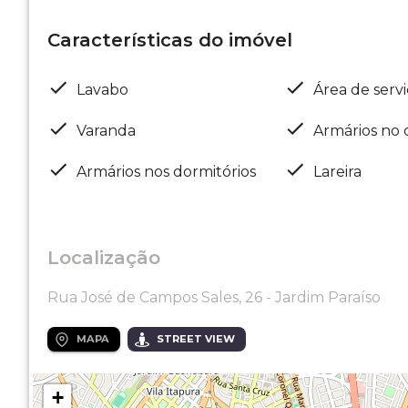
Características do imóvel
Lavabo
Área de serv
Varanda
Armários no 
Armários nos dormitórios
Lareira
Localização
Rua José de Campos Sales, 26 - Jardim Paraíso
MAPA
STREET VIEW
+