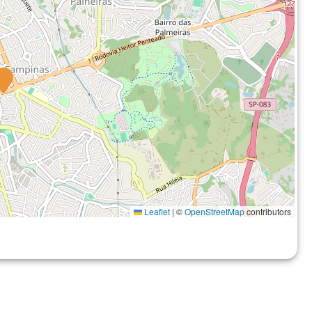
Leaflet
|
©
OpenStreetMap
contributors