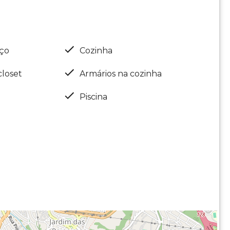
iço
Cozinha
closet
Armários na cozinha
Piscina