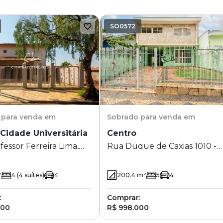
SO0572
para venda em
Sobrado
para venda em
Cidade Universitária
Centro
essor Ferreira Lima,
Rua Duque de Caxias 1010 -
Jardim Cidade
Centro - Campinas - SP
tária - Campinas - SP
²
4
(4 suítes)
4
200.4
m²
5
4
:
Comprar:
000
R$ 998.000