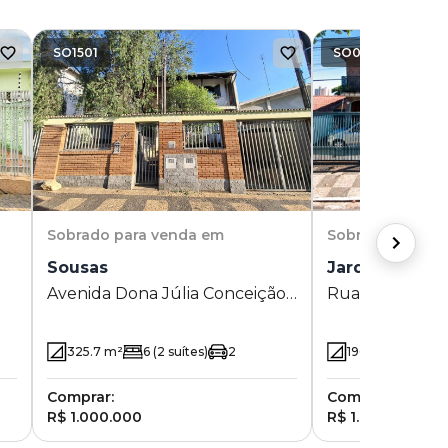
SO1501
SO0405
Sobrado
para venda em
Sobrado
para v
Sousas
Jardim Leono
Avenida Dona Júlia Conceição
Rua Dona Améli
Alves 212 - Sousas - Campinas -
Jardim Leonor 
SP
325.7
m²
6
(2 suítes)
2
196
m²
6
(4 su
Comprar:
Comprar:
R$ 1.000.000
R$ 1.000.000