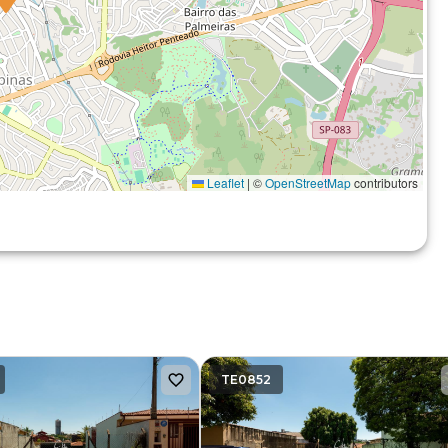
Leaflet
|
©
OpenStreetMap
contributors
TE0852