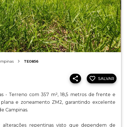
ampinas
TE0856
SALVAR
s - Terreno com 357 m², 18,5 metros de frente e
 plana e zoneamento ZM2, garantindo excelente
de Campinas.
r alterações repentinas visto que dependem de