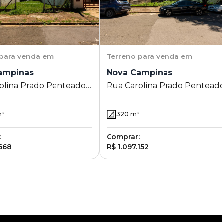
para venda em
Terreno
para venda em
ampinas
Nova Campinas
olina Prado Penteado
Rua Carolina Prado Pentead
ova Campinas -
1081 - Nova Campinas -
s - SP
Campinas - SP
²
320
m²
:
Comprar:
.668
R$ 1.097.152