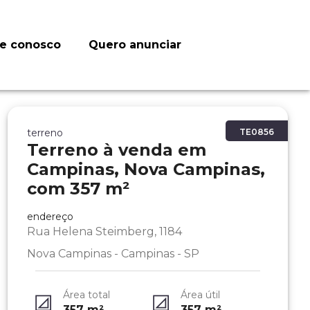
le conosco
Quero anunciar
terreno
TE0856
Terreno à venda em
Campinas, Nova Campinas,
com 357 m²
endereço
Rua Helena Steimberg, 1184
Nova Campinas - Campinas - SP
Área total
Área útil
357
m²
357
m²