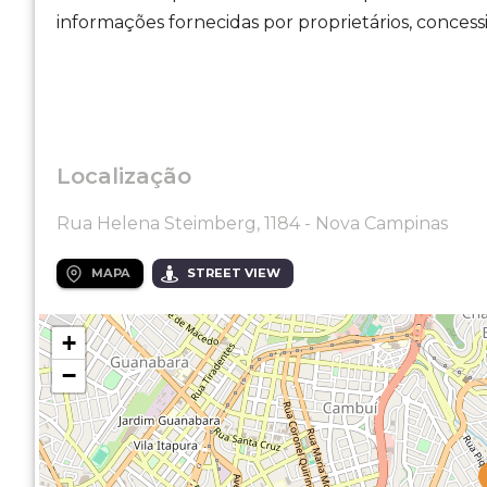
informações fornecidas por proprietários, concess
Localização
Rua Helena Steimberg, 1184 - Nova Campinas
MAPA
STREET VIEW
+
−