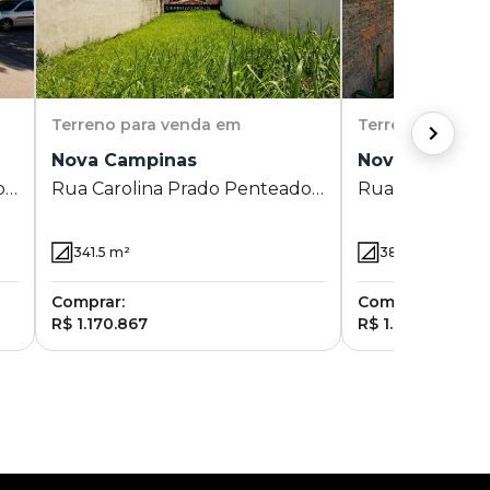
Terreno
para venda em
Terreno
para v
Nova Campinas
Nova Campin
o
Rua Carolina Prado Penteado
Rua Doutor Al
1111 - Nova Campinas -
Fleming 1119 -
Campinas - SP
Campinas - SP
341.5
m²
380
m²
Comprar:
Comprar:
R$ 1.170.867
R$ 1.248.680