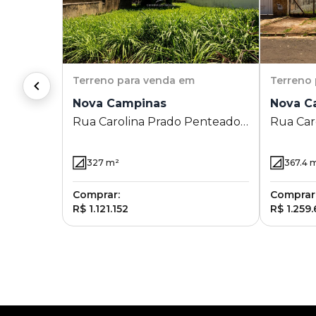
Terreno
para venda em
Terreno
Nova Campinas
Nova C
Rua Carolina Prado Penteado
Rua Car
1091 - Nova Campinas -
1161 - N
Campinas - SP
Campina
327
m²
367.4
m
Comprar:
Comprar
R$ 1.121.152
R$ 1.259