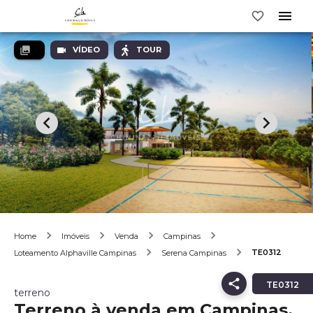
VÍDEO
TOUR
Home
Imóveis
Venda
Campinas
TE0312
Loteamento Alphaville Campinas
Serena Campinas
TE0312
terreno
Terreno à venda em Campinas,