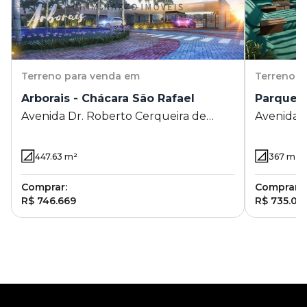
Terreno
para venda em
Terreno
p
Arborais - Chácara São Rafael
Parque A
Avenida Dr. Roberto Cerqueira de
Avenida 
Oliveira Rosa s/ nº - Chácara São Rafael
Parque Al
- Campinas - SP
447.63
m²
367
m²
Comprar:
Comprar:
R$ 746.669
R$ 735.00