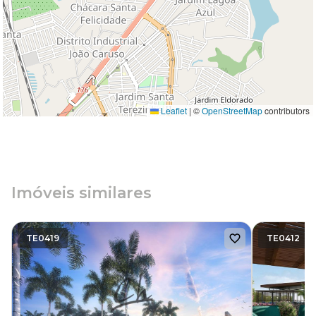
Leaflet
|
©
OpenStreetMap
contributors
Imóveis similares
TE0419
TE0412