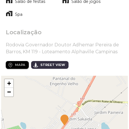
Salão de festas
Salão de jogos
Spa
Localização
Rodovia Governador Doutor Adhemar Pereira de
Barros, KM 119 - Loteamento Alphaville Campinas
MAPA
STREET VIEW
+
−