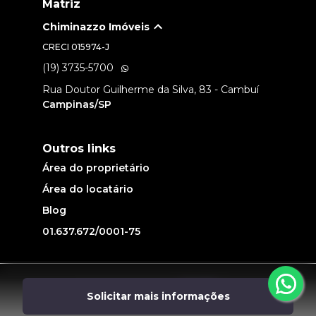
Matriz
Chiminazzo Imóveis
CRECI
015974-J
(19) 3735-5700
Rua Doutor Guilherme da Silva, 83 - Cambuí
Campinas/SP
Outros links
Área do proprietário
Área do locatário
Blog
01.637.672/0001-75
Desenvolvido por
Solicitar mais informações