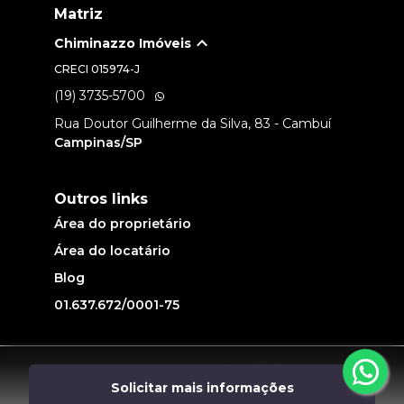
Matriz
Chiminazzo Imóveis
CRECI
015974-J
(19) 3735-5700
Rua Doutor Guilherme da Silva, 83 - Cambuí
Campinas/SP
Outros links
Área do proprietário
Área do locatário
Blog
01.637.672/0001-75
Desenvolvido por
Solicitar mais informações