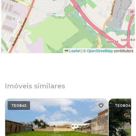
Leaflet
|
©
OpenStreetMap
contributors
Imóveis similares
TE0845
TE0804