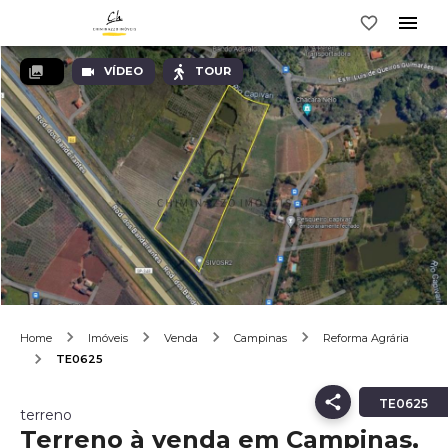
VÍDEO
TOUR
Home
Imóveis
Venda
Campinas
Reforma Agrária
TE0625
TE0625
terreno
Terreno à venda em Campinas,