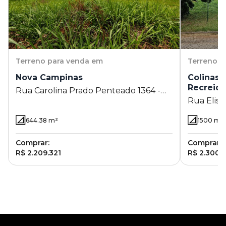
Terreno
para venda em
Terreno
p
Nova Campinas
Colinas 
Recreio
Rua Carolina Prado Penteado 1364 -
Rua Elise
Nova Campinas - Campinas - SP
Sítios de
644.38
m²
1500
m²
SP
Comprar:
Comprar:
R$ 2.209.321
R$ 2.300.