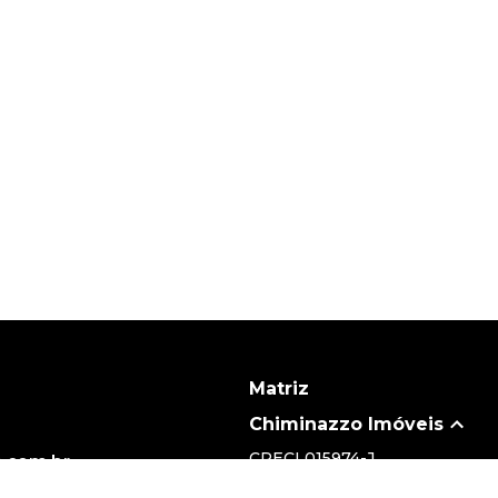
Matriz
Chiminazzo Imóveis
CRECI
015974-J
.com.br
(19) 3735-5700