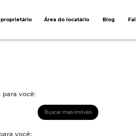
proprietário
Área do locatário
Blog
Fa
para você:
Buscar mais imóveis
para você: