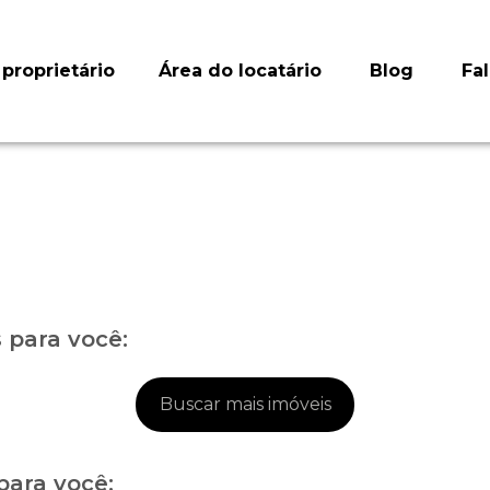
proprietário
Área do locatário
Blog
Fa
para você:
Buscar mais imóveis
para você: