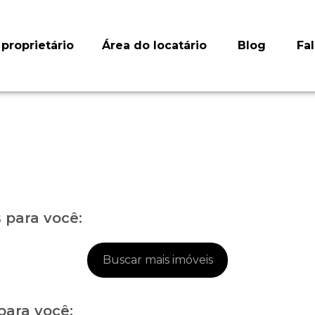
proprietário
Área do locatário
Blog
Fa
para você:
Buscar mais imóveis
para você: