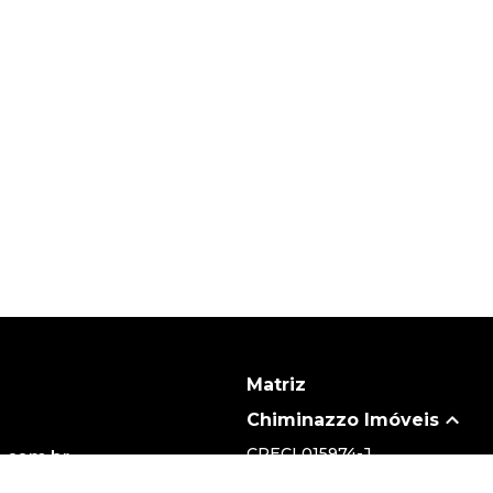
Matriz
Chiminazzo Imóveis
CRECI
015974-J
.com.br
(19) 3735-5700